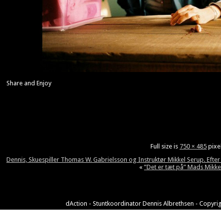
Share and Enjoy
Full size is
750 × 485
pixe
Dennis, Skuespiller Thomas W. Gabrielsson og Instruktør Mikkel Serup. Efte
«
”Det er tæt på” Mads Mikke
dAction - Stuntkoordinator Dennis Albrethsen - Copyrig