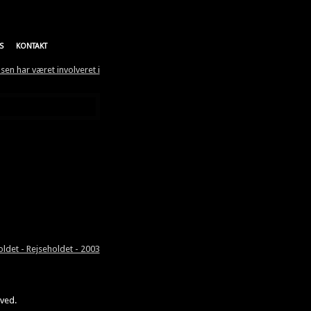
S
KONTAKT
sen har været involveret i
det - Rejseholdet - 2003
rved.