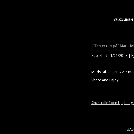
VELKOMMEN
”Det er tæt på” Mads M
Published
11/01/2013
|
B
Mads Mikkelsen øver med
Share and Enjoy
Skuespille Iben Hjejle og
dAct