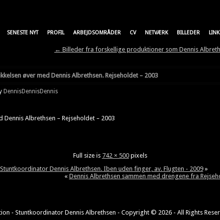
SENESTE NYT
PROFIL
ARBEJDSOMRÅDER
CV
NETVÆRK
BILLEDER
LINK
←
Billeder fra forskellige produktioner som Dennis Albreth
ikkelsen øver med Dennis Albrethsen. Rejseholdet – 2003
y
DennisDennisDennis
 Dennis Albrethsen – Rejseholdet – 2003
Full size is
742 × 500
pixels
 Stuntkoordinator Dennis Albrethsen. Iben uden finger, av. Flugten - 2009
»
«
Dennis Albrethsen sammen med drengene fra Rejsehol
ion - Stuntkoordinator Dennis Albrethsen - Copyright © 2026 - All Rights Rese