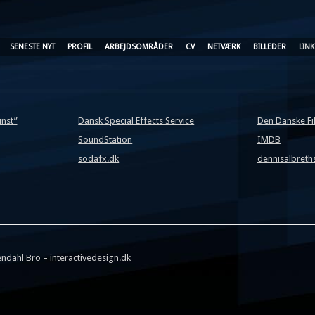
SENESTE NYT
PROFIL
ARBEJDSOMRÅDER
CV
NETVÆRK
BILLEDER
LINK
nst”
Dansk Special Effects Service
Den Danske Fi
SoundStation
IMDB
sodafx.dk
dennisalbreth
ndahl Bro – interactivedesig
n.dk