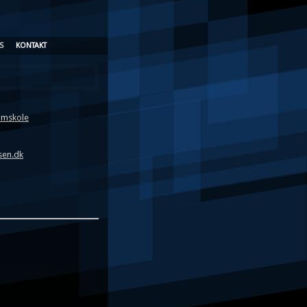
S
KONTAKT
lmskole
sen.dk