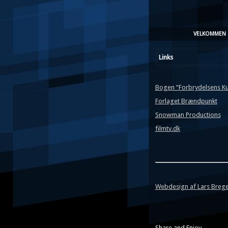
VELKOMMEN
Links
Bogen “Forbrydelsens Ku
Forlaget Brændpunkt
Snowman Productions
filmtv.dk
Web
design af Lars Brege
Share and Enjoy